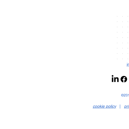
i
©20
cookie policy
|
pr