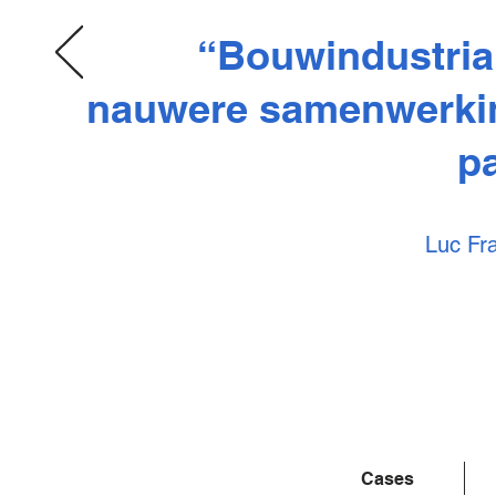
“Bouwindustrial
nauwere samenwerkin
pa
Luc Fra
Cases