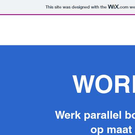
This site was designed with the
.com
web
INTRO
ECOSYSTEM
BUIL
WOR
Werk parallel 
op maat